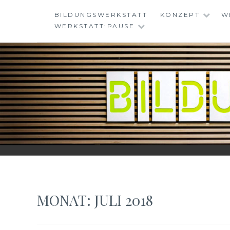
Skip
BILDUNGSWERKSTATT
KONZEPT
W
to
WERKSTATT:PAUSE
content
BILDUNGSWERKS
MONAT:
JULI 2018