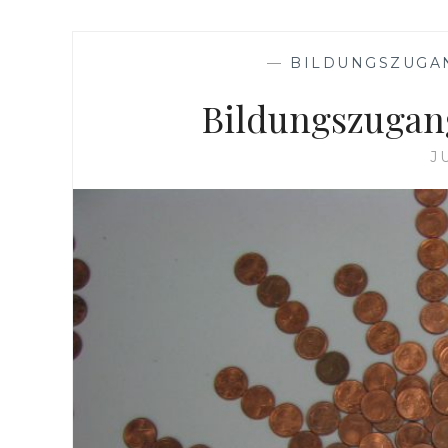
—
BILDUNGSZUGA
Bildungszugan
J