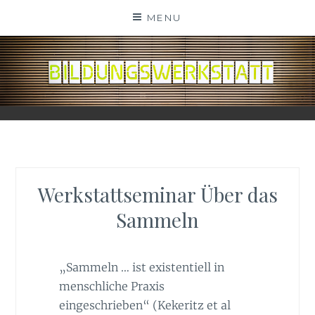
Skip
MENU
to
content
BILDUNGSWERKSTATT
Werkstattseminar Über das
Sammeln
„Sammeln … ist existentiell in
menschliche Praxis
eingeschrieben“ (Kekeritz et al