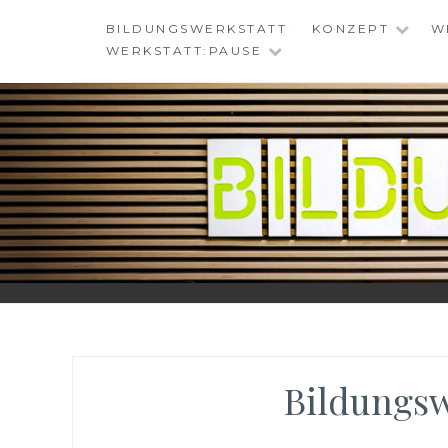
Skip
BILDUNGSWERKSTATT
KONZEPT
W
to
WERKSTATT:PAUSE
content
BILDUNGSWERKS
Bildungsw