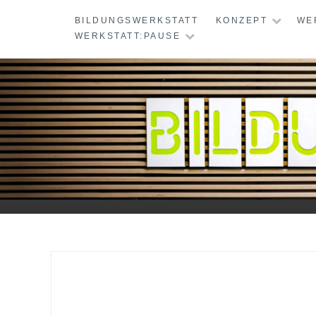
Skip
BILDUNGSWERKSTATT
KONZEPT
WE
to
WERKSTATT:PAUSE
content
BILDUNGSWERKS