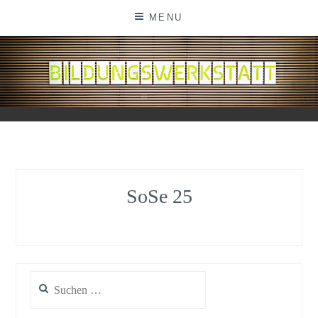
Skip
MENU
to
content
BILDUNGSWERKSTATT
SoSe 25
Suchen
nach: