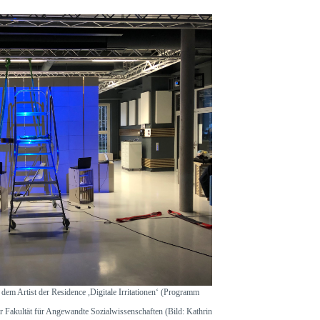
dem Artist der Residence ,Digitale Irritationen‘ (Programm
r Fakultät für Angewandte Sozialwissenschaften (Bild: Kathrin