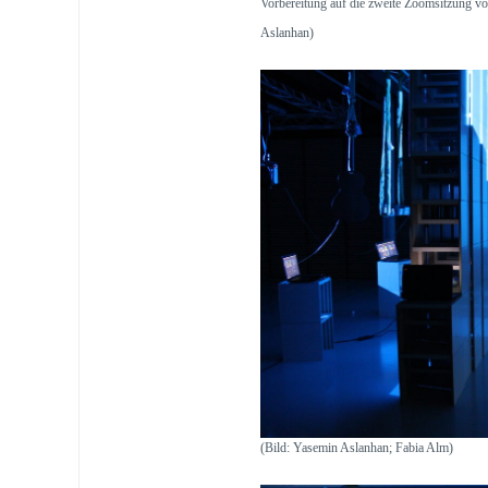
Vorbereitung auf die zweite Zoomsitzung vo
Aslanhan)
(Bild: Yasemin Aslanhan; Fabia Alm)