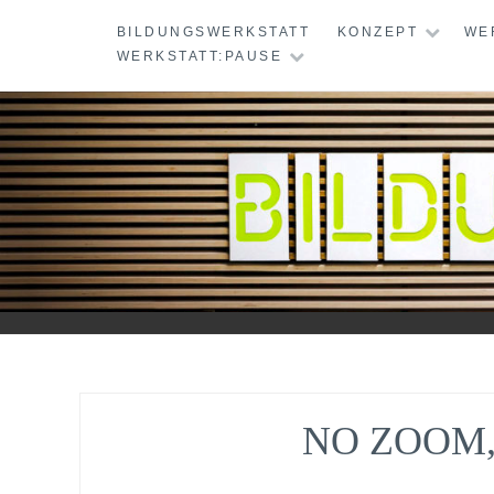
Skip
BILDUNGSWERKSTATT
KONZEPT
WE
to
WERKSTATT:PAUSE
content
BILDUNGSWERKS
NO ZOOM