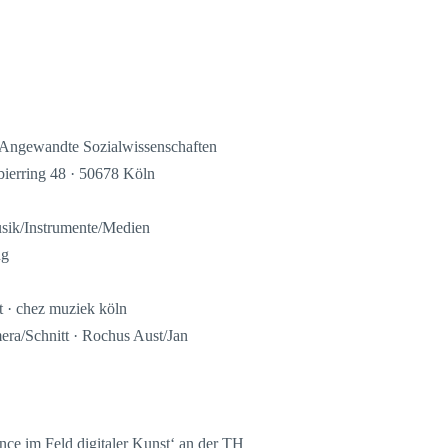
r Angewandte Sozialwissenschaften
ierring 48 · 50678 Köln
ik/Instrumente/Medien
ng
 · chez muziek köln
a/Schnitt · Rochus Aust/Jan
nce im Feld digitaler Kunst‘ an der TH