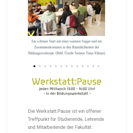
 dem Seminar
Ein schöner Start mit einer warmen Suppe und ein
Gemeinsames musiz
ur Tuna-Yilmaz)
Zusammenkommen in den Räumlichkeiten der
Ünzile
Bildungswerkstatt. (Bild: Ünzile Sonnur Tuna-Yilmaz)
Die Werkstatt:Pause ist ein offener
Treffpunkt für Studierende, Lehrende
und Mitarbeitende der Fakultät.