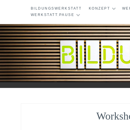
Skip
BILDUNGSWERKSTATT
KONZEPT
WE
to
WERKSTATT:PAUSE
content
BILDUNGSWERKS
Worksh