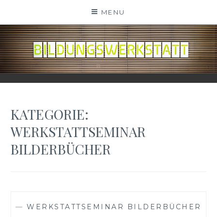
Skip
MENU
to
content
BILDUNGSWERKSTATT
KATEGORIE:
WERKSTATTSEMINAR
BILDERBÜCHER
—
WERKSTATTSEMINAR BILDERBÜCHER