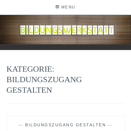
Skip
MENU
to
content
BILDUNGSWERKSTATT
KATEGORIE:
BILDUNGSZUGANG
GESTALTEN
—
BILDUNGSZUGANG GESTALTEN
—